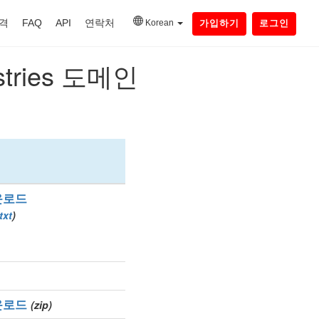
격
FAQ
API
연락처
Korean
가입하기
로그인
ries 도메인
운로드
txt
)
운로드
(zip)