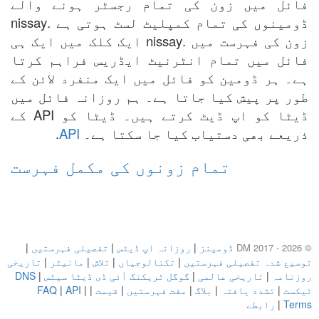
فائل میں زون کی تمام رجسٹر ہونے والے
ڈومینوں کی تمام کمپلیٹ لسٹ ہوتی ہے .nissay
زون کی فہرست میں .nissay ایک کلک میں ایک ہی
فائل میں تمام انٹرنیٹ ایڈریس فراہم کرتا
ہے۔ ہر ڈومین کو فائل میں ایک منفرد لائن کے
طور پر پیش کیا جاتا ہے۔ ہم روزانہ فائل میں
ڈیٹا کو اپ ڈیٹ کرتے ہیں۔ ڈیٹا کو API کے
ذریعے بھی دستیاب کیا جا سکتا ہے۔
API
.
تمام زونوں کی مکمل فہرست
ڈومینز
|
روزانہ اپ ڈیٹس
|
تفصیلی فہرستیں
|
© DM 2017 - 2026
توسیع شدہ تفصیلی فہرستیں
|
تکنالوجیاں
|
تلاش
|
مانیٹر
|
تاریخی
روزنامہ
|
تاریخی عالمی
|
گوگل ٹریکنگ آئی ڈی ڈیٹا سیٹس
|
DNS
ٹیکسٹ
|
تشدد یافتہ
|
بلاگ
|
مفت فہرستیں
|
قیمت
|
|
API
|
FAQ
Terms
|
رابطے