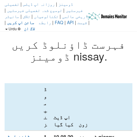
ڈومینز
|
روزانہ اپ ڈیٹس
|
تفصیلی
فہرستیں
|
توسیع شدہ تفصیلی فہرستیں
|
تاریخی عالمی
|
تکنالوجیاں
|
تلاش
|
مانیٹر
|
قیمت
|
API
|
FAQ
|
رابطے
سائن اپ کریں
|
لاگ ان
Urdu
فہرست ڈاؤنلوڈ کریں
.nissay ڈومینز
ڈ
و
م
ی
اپ ڈیٹ
ن
زون
کیا گیا
ز
.nissay ڈومینز
10.08.20
1
ڈاؤن لوڈ