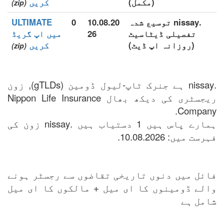
(مکمل)
کریں
(zip)
.nissay توسیع شدہ
10.08.20
0
ULTIMATE
تفصیلی ڈیٹاسیٹ
26
میں اپ گریڈ
(روزانہ اپ ڈیٹ)
کریں
(zip)
.nissay ہے جنرک ٹاپ-لیول ڈومین (gTLDs), زون
ریجسٹری کی دیکھ بھال Nippon Life Insurance
Company.
ہمارے پاس ہیں 1 دستیاب ہیں .nissay زون کی
فہرست میں: 10.08.2026.
فائل میں دنوں تاریخی تقاضوں سے رجسٹر ہونے
والے ڈومینوں کا ای میل + مالکوں کا ای میل
شامل ہے