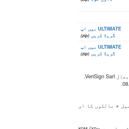
ULTIMATE میں اپ
گریڈ کریں
(zip)
ULTIMATE میں اپ
گریڈ کریں
(zip)
یل + مالکوں کا ای
فائل میں زون کی تمام رجسٹر ہونے والے ڈومینوں کی تمام کمپلیٹ لسٹ ہوتی ہے .ком (xn--