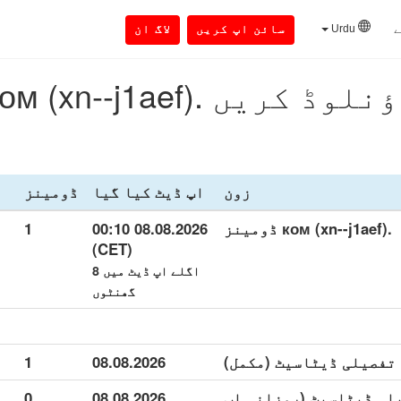
ے
Urdu
سائن اپ کریں
لاگ ان
 .ком (xn--j1aef) ڈومینز
زون
اپ ڈیٹ کیا گیا
ڈومینز
.ком (xn--j1aef) ڈومینز
08.08.2026 00:10
1
(CET)
اگلے اپ ڈیٹ میں 8
گھنٹوں
1
08.08.2026
ком (xn-) تفصیلی ڈیٹاسیٹ (روزانہ اپ
08.08.2026
0