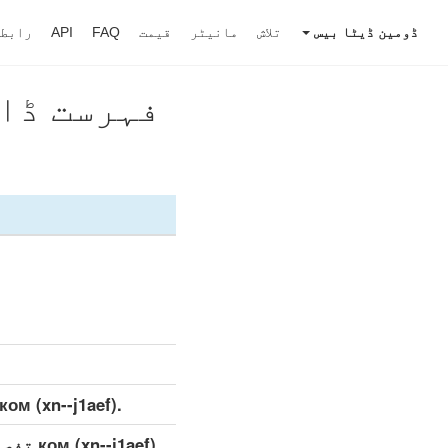
ڈومین ڈیٹا بیس
تلاش
مانیٹر
قیمت
FAQ
API
رابط
فہرست ڈاؤنلوڈ کریں
.ком (xn--j1aef) تفصیلی ڈیٹاسیٹ (مکمل)
.-j1aef