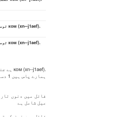
.j1aef
.j1aef
.ком (xn--j1aef) ہے جنرک ٹاپ-لیول ڈومین (gTLDs), زون ریجسٹری کی دیکھ بھال VeriSign Sarl.
ہمارے پاس ہیں 1 دستیاب ہیں .ком (xn--j1aef) زون کی فہرست میں: 08.08.2026.
فائل میں دنوں تاری
میل شامل ہے