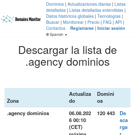
Dominios
|
Actualizaciones diarias
|
Listas
detalladas
|
Listas detalladas extendidas
|
Datos históricos globales
|
Tecnologías
|
Buscar
|
Monitorear
|
Precio
|
FAQ
|
API
|
Contactos
Registrarse
|
Iniciar sesión
Spanish
Descargar la lista de
.agency dominios
Actualiza
Domini
Zona
do
os
.agency dominios
06.08.202
120 443
De
6 00:10
sca
(CET)
rga
r
próxima