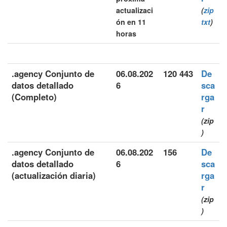
actualizaci
(
zip
ón en 11
txt
)
horas
.agency Conjunto de
06.08.202
120 443
De
datos detallado
6
sca
(Completo)
rga
r
(zip
)
.agency Conjunto de
06.08.202
156
De
datos detallado
6
sca
(actualización diaria)
rga
r
(zip
)