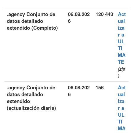
.agency Conjunto de
06.08.202
120 443
Act
datos detallado
6
ual
extendido (Completo)
iza
r a
UL
TI
MA
TE
(zip
)
.agency Conjunto de
06.08.202
156
Act
datos detallado
6
ual
extendido
iza
(actualización diaria)
r a
UL
TI
MA