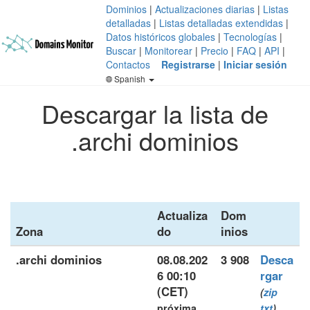
Dominios
|
Actualizaciones diarias
|
Listas
detalladas
|
Listas detalladas extendidas
|
Datos históricos globales
|
Tecnologías
|
Buscar
|
Monitorear
|
Precio
|
FAQ
|
API
|
Contactos
Registrarse
|
Iniciar sesión
Spanish
Descargar la lista de
.archi dominios
Actualiza
Dom
Zona
do
inios
.archi dominios
08.08.202
3 908
Desca
6 00:10
rgar
(CET)
(
zip
próxima
txt
)