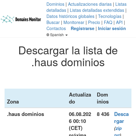
Dominios
|
Actualizaciones diarias
|
Listas
detalladas
|
Listas detalladas extendidas
|
Datos históricos globales
|
Tecnologías
|
Buscar
|
Monitorear
|
Precio
|
FAQ
|
API
|
Contactos
Registrarse
|
Iniciar sesión
Spanish
Descargar la lista de
.haus dominios
Actualiza
Dom
Zona
do
inios
.haus dominios
06.08.202
8 436
Desca
6 00:10
rgar
(CET)
(
zip
próxima
txt
)