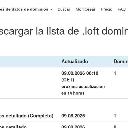
es de datos de dominios
Buscar
Monitorear
Precio
FAQ
cargar la lista de .loft domi
Actualizado
Domin
09.08.2026 00:10
1
(CET)
próxima actualización
en 14 horas
tos detallado (Completo)
09.08.2026
1
os detallado
09.08.2026
0