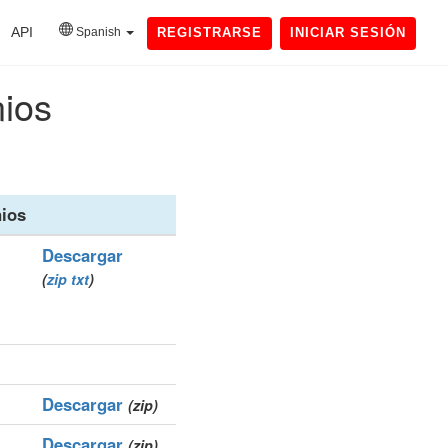
API
Spanish
REGISTRARSE
INICIAR SESIÓN
nios
ios
Descargar
(
zip
txt
)
Descargar
(zip)
Descargar
(zip)