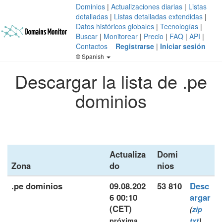
Dominios
|
Actualizaciones diarias
|
Listas
detalladas
|
Listas detalladas extendidas
|
Datos históricos globales
|
Tecnologías
|
Buscar
|
Monitorear
|
Precio
|
FAQ
|
API
|
Contactos
Registrarse
|
Iniciar sesión
Spanish
Descargar la lista de .pe
dominios
Actualiza
Domi
Zona
do
nios
.pe dominios
09.08.202
53 810
Desc
6 00:10
argar
(CET)
(
zip
próxima
txt
)