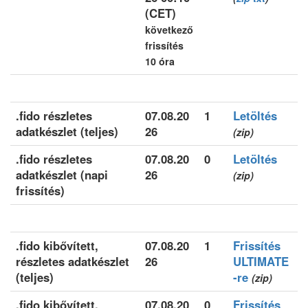
(CET)
következő
frissítés
10 óra
.fido részletes
07.08.20
1
Letöltés
adatkészlet (teljes)
26
(zip)
.fido részletes
07.08.20
0
Letöltés
adatkészlet (napi
26
(zip)
frissítés)
.fido kibővített,
07.08.20
1
Frissítés
részletes adatkészlet
26
ULTIMATE
(teljes)
-re
(zip)
.fido kibővített,
07.08.20
0
Frissítés