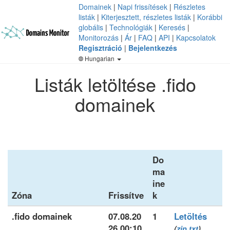
Domainek
|
Napi frissítések
|
Részletes
listák
|
Kiterjesztett, részletes listák
|
Korábbi
globális
|
Technológiák
|
Keresés
|
Monitorozás
|
Ár
|
FAQ
|
API
|
Kapcsolatok
Regisztráció
|
Bejelentkezés
Hungarian
Listák letöltése .fido
domainek
Do
ma
ine
Zóna
Frissítve
k
.fido domainek
07.08.20
1
Letöltés
26 00:10
(
zip
txt
)