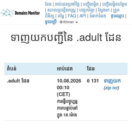
ដែន
|
អាប់ដេតប្រចាំថ្ងៃ
|
បញ្ជីលម្អិត
|
បញ្ជីលម្អិតបន្ថែម
|
សកលប្រវត្តិសាស្ត្រ
|
បច្ចេកវិទ្យា
|
ស្វែងរក
|
ត្រួត
ពិនិត្យ
|
តម្លៃ
|
FAQ
|
API
|
ទំនាក់ទំនង
ចុះឈ្មោះ
|
ចូលប្រើ
Khmer
ទាញយកបញ្ជីនៃ .adult ដែន
តំបន់
អាប់ដេត
ដែន
.adult ដែន
10.08.2026
6 131
ទាញយក
00:10
(
zip
txt
)
(CET)
ការធ្វើបច្ចុប្បន្ន
ភាពបន្ទាប់នៅ
ក្នុង 18 ម៉ោង