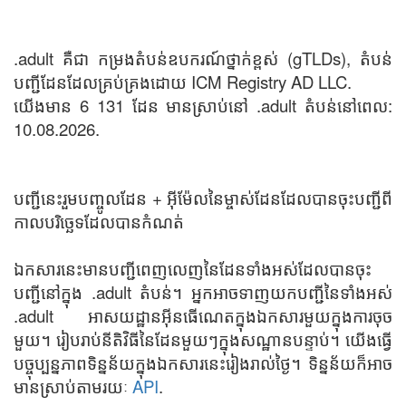
.adult គឺជា កម្រងតំបន់ឧបករណ៍ថ្នាក់ខ្ពស់ (gTLDs), តំបន់
បញ្ជីដែនដែលគ្រប់គ្រងដោយ ICM Registry AD LLC.
យើងមាន 6 131 ដែន មានស្រាប់នៅ .adult តំបន់នៅពេល:
10.08.2026.
បញ្ជីនេះរួមបញ្ចូលដែន + អ៊ីម៉ែលនៃម្ចាស់ដែនដែលបានចុះបញ្ជីពី
កាលបរិច្ឆេទដែលបានកំណត់
ឯកសារនេះមានបញ្ជីពេញលេញនៃដែនទាំងអស់ដែលបានចុះ
បញ្ជីនៅក្នុង .adult តំបន់។ អ្នកអាចទាញយកបញ្ជីនៃទាំងអស់
.adult អាសយដ្ឋានអ៊ីនធើណេតក្នុងឯកសារមួយក្នុងការចុច
មួយ។ រៀបរាប់នីតិវិធីនៃដែនមួយៗក្នុងសណ្ឋានបន្ទាប់។ យើងធ្វើ
បច្ចុប្បន្នភាពទិន្នន័យក្នុងឯកសារនេះរៀងរាល់ថ្ងៃ។ ទិន្នន័យក៏អាច
មានស្រាប់តាមរយៈ
API
.