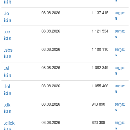
ដែន
.io
08.08.2026
1 137 415
ទាញយ
ក
ដែន
.cc
08.08.2026
1 121 534
ទាញយ
ក
ដែន
.sbs
08.08.2026
1 100 110
ទាញយ
ក
ដែន
.ai
08.08.2026
1 082 349
ទាញយ
ក
ដែន
.lol
08.08.2026
1 055 466
ទាញយ
ក
ដែន
.dk
08.08.2026
943 890
ទាញយ
ក
ដែន
.click
08.08.2026
823 309
ទាញយ
ក
ដែន