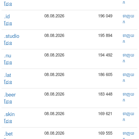
ក
ដែន
.id
08.08.2026
196 049
ទាញយ
ក
ដែន
.studio
08.08.2026
195 894
ទាញយ
ក
ដែន
.nu
08.08.2026
194 492
ទាញយ
ក
ដែន
.lat
08.08.2026
186 605
ទាញយ
ក
ដែន
.beer
08.08.2026
183 448
ទាញយ
ក
ដែន
.skin
08.08.2026
169 621
ទាញយ
ក
ដែន
.bet
08.08.2026
169 555
ទាញយ
ក