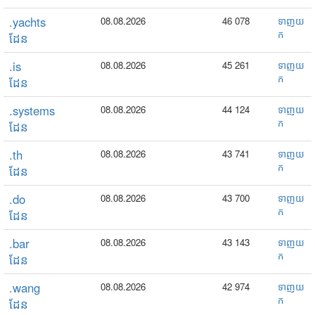
.yachts
08.08.2026
46 078
ទាញយ
ក
ដែន
.is
08.08.2026
45 261
ទាញយ
ក
ដែន
.systems
08.08.2026
44 124
ទាញយ
ក
ដែន
.th
08.08.2026
43 741
ទាញយ
ក
ដែន
.do
08.08.2026
43 700
ទាញយ
ក
ដែន
.bar
08.08.2026
43 143
ទាញយ
ក
ដែន
.wang
08.08.2026
42 974
ទាញយ
ក
ដែន