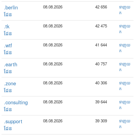
.berlin
08.08.2026
42 656
ទាញយ
ក
ដែន
.tk
08.08.2026
42 475
ទាញយ
ក
ដែន
.wtf
08.08.2026
41 644
ទាញយ
ក
ដែន
.earth
08.08.2026
40 757
ទាញយ
ក
ដែន
.zone
08.08.2026
40 306
ទាញយ
ក
ដែន
.consulting
08.08.2026
39 644
ទាញយ
ក
ដែន
.support
08.08.2026
39 309
ទាញយ
ក
ដែន