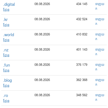
.digital
08.08.2026
434 145
ទាញយ
ក
ដែន
.kr
08.08.2026
432 524
ទាញយ
ក
ដែន
.world
08.08.2026
410 832
ទាញយ
ក
ដែន
.nz
08.08.2026
401 143
ទាញយ
ក
ដែន
.fun
08.08.2026
376 179
ទាញយ
ក
ដែន
.blog
08.08.2026
362 368
ទាញយ
ក
ដែន
.ro
08.08.2026
348 562
ទាញយ
ក
ដែន