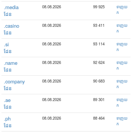
.media
08.08.2026
99 925
ទាញយ
ក
ដែន
.casino
08.08.2026
93 411
ទាញយ
ក
ដែន
.si
08.08.2026
93 114
ទាញយ
ក
ដែន
.name
08.08.2026
92 624
ទាញយ
ក
ដែន
.company
08.08.2026
90 683
ទាញយ
ក
ដែន
.ae
08.08.2026
89 301
ទាញយ
ក
ដែន
.ph
08.08.2026
88 464
ទាញយ
ក
ដែន