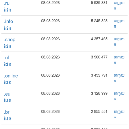
.ru
08.08.2026
5 939 331
ទាញយ
ក
ដែន
.info
08.08.2026
5 245 828
ទាញយ
ក
ដែន
.shop
08.08.2026
4 357 465
ទាញយ
ក
ដែន
.nl
08.08.2026
3 900 477
ទាញយ
ក
ដែន
.online
08.08.2026
3 453 791
ទាញយ
ក
ដែន
.eu
08.08.2026
3 128 999
ទាញយ
ក
ដែន
.br
08.08.2026
2 855 551
ទាញយ
ក
ដែន