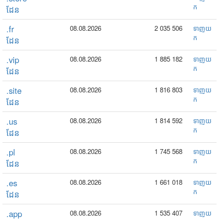
ក
ដែន
.fr
08.08.2026
2 035 506
ទាញយ
ក
ដែន
.vip
08.08.2026
1 885 182
ទាញយ
ក
ដែន
.site
08.08.2026
1 816 803
ទាញយ
ក
ដែន
.us
08.08.2026
1 814 592
ទាញយ
ក
ដែន
.pl
08.08.2026
1 745 568
ទាញយ
ក
ដែន
.es
08.08.2026
1 661 018
ទាញយ
ក
ដែន
.app
08.08.2026
1 535 407
ទាញយ