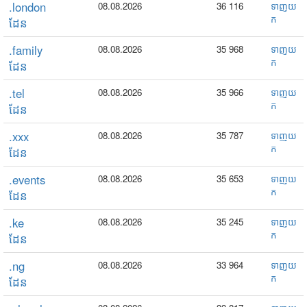
.london
08.08.2026
36 116
ទាញយ
ក
ដែន
.family
08.08.2026
35 968
ទាញយ
ក
ដែន
.tel
08.08.2026
35 966
ទាញយ
ក
ដែន
.xxx
08.08.2026
35 787
ទាញយ
ក
ដែន
.events
08.08.2026
35 653
ទាញយ
ក
ដែន
.ke
08.08.2026
35 245
ទាញយ
ក
ដែន
.ng
08.08.2026
33 964
ទាញយ
ក
ដែន