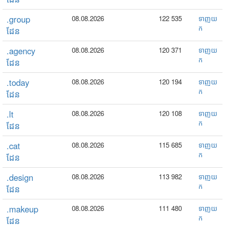
.group
08.08.2026
122 535
ទាញយ
ក
ដែន
.agency
08.08.2026
120 371
ទាញយ
ក
ដែន
.today
08.08.2026
120 194
ទាញយ
ក
ដែន
.lt
08.08.2026
120 108
ទាញយ
ក
ដែន
.cat
08.08.2026
115 685
ទាញយ
ក
ដែន
.design
08.08.2026
113 982
ទាញយ
ក
ដែន
.makeup
08.08.2026
111 480
ទាញយ
ក
ដែន