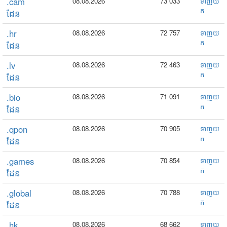
.cam
08.08.2026
73 033
ទាញយ
ក
ដែន
.hr
08.08.2026
72 757
ទាញយ
ក
ដែន
.lv
08.08.2026
72 463
ទាញយ
ក
ដែន
.bio
08.08.2026
71 091
ទាញយ
ក
ដែន
.qpon
08.08.2026
70 905
ទាញយ
ក
ដែន
.games
08.08.2026
70 854
ទាញយ
ក
ដែន
.global
08.08.2026
70 788
ទាញយ
ក
ដែន
.hk
08.08.2026
68 662
ទាញយ