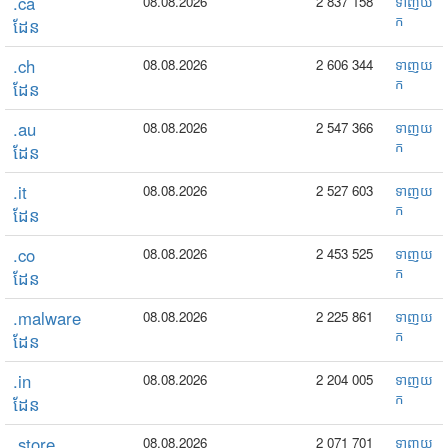
.ca
08.08.2026
2 837 158
ទាញយ
ក
ដែន
.ch
08.08.2026
2 606 344
ទាញយ
ក
ដែន
.au
08.08.2026
2 547 366
ទាញយ
ក
ដែន
.it
08.08.2026
2 527 603
ទាញយ
ក
ដែន
.co
08.08.2026
2 453 525
ទាញយ
ក
ដែន
.malware
08.08.2026
2 225 861
ទាញយ
ក
ដែន
.in
08.08.2026
2 204 005
ទាញយ
ក
ដែន
.store
08.08.2026
2 071 701
ទាញយ