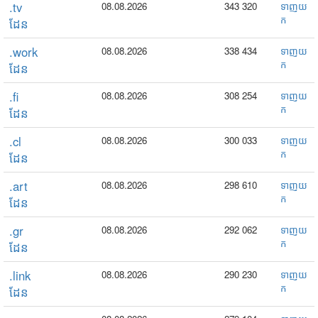
.tv
08.08.2026
343 320
ទាញយ
ក
ដែន
.work
08.08.2026
338 434
ទាញយ
ក
ដែន
.fi
08.08.2026
308 254
ទាញយ
ក
ដែន
.cl
08.08.2026
300 033
ទាញយ
ក
ដែន
.art
08.08.2026
298 610
ទាញយ
ក
ដែន
.gr
08.08.2026
292 062
ទាញយ
ក
ដែន
.link
08.08.2026
290 230
ទាញយ
ក
ដែន