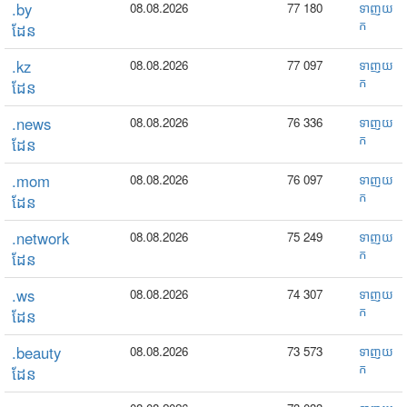
.by
08.08.2026
77 180
ទាញយ
ក
ដែន
.kz
08.08.2026
77 097
ទាញយ
ក
ដែន
.news
08.08.2026
76 336
ទាញយ
ក
ដែន
.mom
08.08.2026
76 097
ទាញយ
ក
ដែន
.network
08.08.2026
75 249
ទាញយ
ក
ដែន
.ws
08.08.2026
74 307
ទាញយ
ក
ដែន
.beauty
08.08.2026
73 573
ទាញយ
ក
ដែន