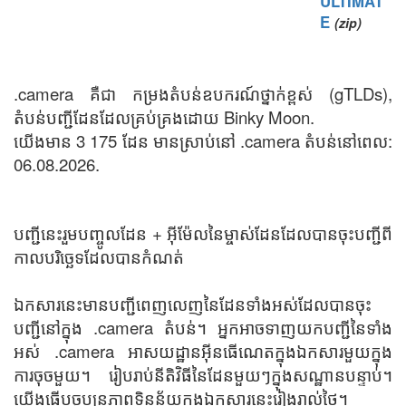
ULTIMAT
E
(zip)
.camera គឺជា កម្រងតំបន់ឧបករណ៍ថ្នាក់ខ្ពស់ (gTLDs),
តំបន់បញ្ជីដែនដែលគ្រប់គ្រងដោយ Binky Moon.
យើងមាន 3 175 ដែន មានស្រាប់នៅ .camera តំបន់នៅពេល:
06.08.2026.
បញ្ជីនេះរួមបញ្ចូលដែន + អ៊ីម៉ែលនៃម្ចាស់ដែនដែលបានចុះបញ្ជីពី
កាលបរិច្ឆេទដែលបានកំណត់
ឯកសារនេះមានបញ្ជីពេញលេញនៃដែនទាំងអស់ដែលបានចុះ
បញ្ជីនៅក្នុង .camera តំបន់។ អ្នកអាចទាញយកបញ្ជីនៃទាំង
អស់ .camera អាសយដ្ឋានអ៊ីនធើណេតក្នុងឯកសារមួយក្នុង
ការចុចមួយ។ រៀបរាប់នីតិវិធីនៃដែនមួយៗក្នុងសណ្ឋានបន្ទាប់។
យើងធ្វើបច្ចុប្បន្នភាពទិន្នន័យក្នុងឯកសារនេះរៀងរាល់ថ្ងៃ។