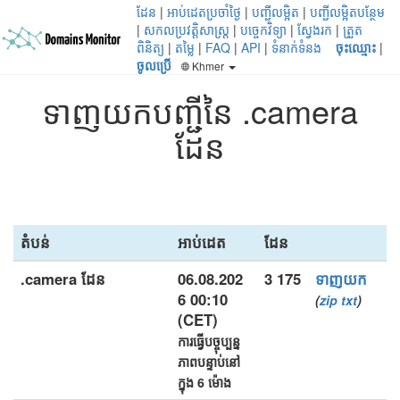
ដែន
|
អាប់ដេតប្រចាំថ្ងៃ
|
បញ្ជីលម្អិត
|
បញ្ជីលម្អិតបន្ថែម
|
សកលប្រវត្តិសាស្ត្រ
|
បច្ចេកវិទ្យា
|
ស្វែងរក
|
ត្រួត
ពិនិត្យ
|
តម្លៃ
|
FAQ
|
API
|
ទំនាក់ទំនង
ចុះឈ្មោះ
|
ចូលប្រើ
Khmer
ទាញយកបញ្ជីនៃ .camera
ដែន
តំបន់
អាប់ដេត
ដែន
.camera ដែន
06.08.202
3 175
ទាញយក
6 00:10
(
zip
txt
)
(CET)
ការធ្វើបច្ចុប្បន្ន
ភាពបន្ទាប់នៅ
ក្នុង 6 ម៉ោង