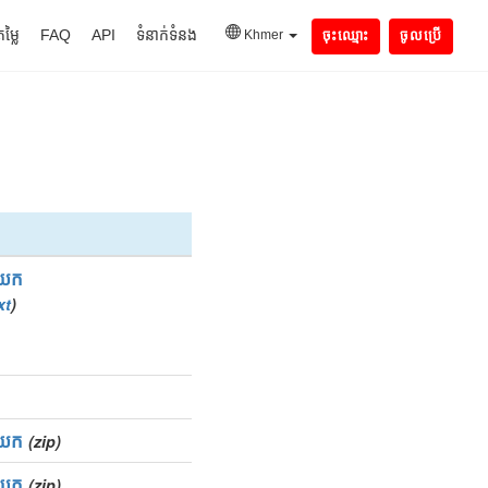
តម្លៃ
FAQ
API
ទំនាក់ទំនង
Khmer
ចុះឈ្មោះ
ចូលប្រើ
យក
xt
)
យក
(zip)
យក
(zip)