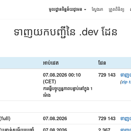
មូលដ្ឋានទិន្នន័យដូមេន
ស្វែងរក
ត្រួតពិនិត្យ
ទាញយកបញ្ជីនៃ .dev ដែន
អាប់ដេត
ដែន
07.08.2026 00:10
729 143
ទាញ
(CET)
(
zip
t
ការធ្វើបច្ចុប្បន្នភាពបន្ទាប់នៅក្នុង 1
ម៉ោង
(full)
07.08.2026
729 143
ទាញ
(បន្ទាន់សម័យប្រចាំ
07.08.2026
2 367
ទាញ