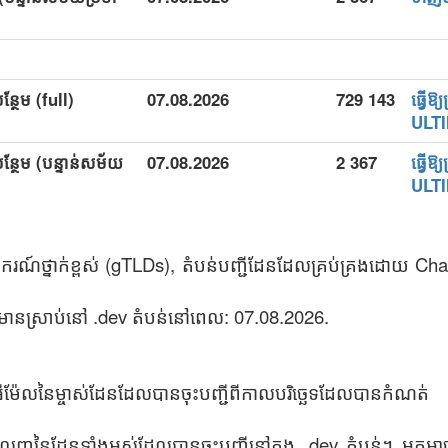
ន្ថែម (full)
07.08.2026
729 143
ធ្វើឱ
ULT
បន្ថែម (បន្ទាន់សម័យ
07.08.2026
2 367
ធ្វើឱ
ULT
ករណ៍ថ្នាក់ខ្ពស់ (gTLDs), តំបន់បញ្ជីដែនដែលគ្រប់គ្រងដោយ Ch
ានស្រាប់នៅ .dev តំបន់នៅពេល: 07.08.2026.
 អ៊ីម៉ែលនៃម្ចាស់ដែនដែលបានចុះបញ្ជីពីកាលបរិច្ឆេទដែលបានកំណត់
េញនៃដែនទាំងអស់ដែលបានចុះបញ្ជីនៅក្នុង .dev តំបន់។ អ្នកអ