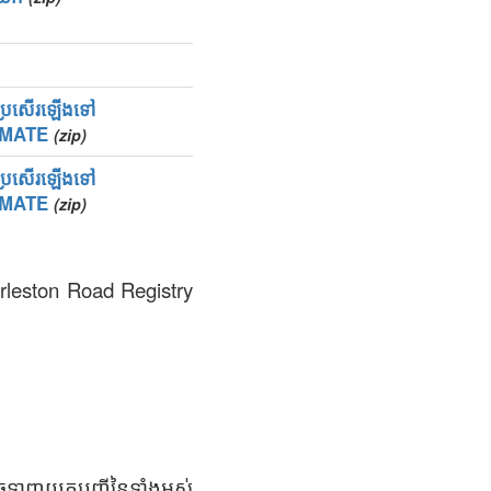
្យប្រសើរឡើងទៅ
IMATE
(zip)
្យប្រសើរឡើងទៅ
IMATE
(zip)
arleston Road Registry
ាចទាញយកបញ្ជីនៃទាំងអស់