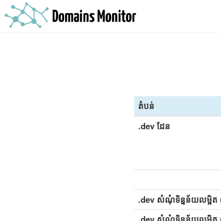
តំបន់
.dev ដែន
.dev សំណុំទិន្នន័យលម្អិត 
.dev សំណុំទិន្នន័យលម្អិត 