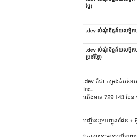
ថ្ងៃ)
.dev សំណុំទិន្នន័យលម្អិតប
.dev សំណុំទិន្នន័យលម្អិត
ប្រចាំថ្ងៃ)
.dev គឺជា កម្រងតំបន់ឧប
Inc..
យើងមាន 729 143 ដែន ម
បញ្ជីនេះរួមបញ្ចូលដែន +
ឯកសារនេះមានបញ្ជីពេញល