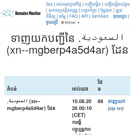
ដែន
|
អាប់ដេតប្រចាំថ្ងៃ
|
បញ្ជីលម្អិត
|
បញ្ជីលម្អិតបន្ថែម
|
សកលប្រវត្តិសាស្ត្រ
|
បច្ចេកវិទ្យា
|
ស្វែងរក
|
ត្រួត
ពិនិត្យ
|
តម្លៃ
|
FAQ
|
API
|
ទំនាក់ទំនង
ចុះឈ្មោះ
|
ចូលប្រើ
Khmer
ទាញយកបញ្ជីនៃ .السعودية
(xn--mgberp4a5d4ar) ដែន
ដែ
តំបន់
អាប់ដេត
ន
.السعودية (xn--
10.08.20
68
ទាញយក
mgberp4a5d4ar) ដែន
26 00:10
(
zip
txt
)
(CET)
ការធ្វើ
បច្ចុប្បន្នភាព