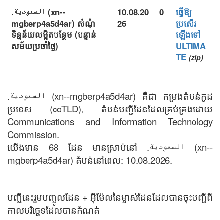
.السعودية (xn--
10.08.20
0
ធ្វើឱ្យ
mgberp4a5d4ar) សំណុំ
26
ប្រសើរ
ទិន្នន័យលម្អិតបន្ថែម (បន្ទាន់
ឡើងទៅ
សម័យប្រចាំថ្ងៃ)
ULTIMA
TE
(zip)
.السعودية (xn--mgberp4a5d4ar) គឺជា កម្រងតំបន់កូដ
ប្រទេស (ccTLD), តំបន់បញ្ជីដែនដែលគ្រប់គ្រងដោយ
Communications and Information Technology
Commission.
យើងមាន 68 ដែន មានស្រាប់នៅ .السعودية (xn--
mgberp4a5d4ar) តំបន់នៅពេល: 10.08.2026.
បញ្ជីនេះរួមបញ្ចូលដែន + អ៊ីម៉ែលនៃម្ចាស់ដែនដែលបានចុះបញ្ជីពី
កាលបរិច្ឆេទដែលបានកំណត់