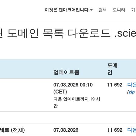
이것은 덴마크어입니다
검색
모니터
가
 도메인 목록 다운로드 .scie
도메
업데이트됨
인
07.08.2026 00:10
11 692
다
(CET)
(
zip
다음 업데이트까지 19 시
간
 세트 (전체)
07.08.2026
11 692
다