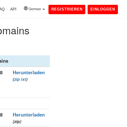
AQ
API
German
REGISTRIEREN
EINLOGGEN
domains
ins
98
Herunterladen
(
zip
txt
)
98
Herunterladen
(zip)