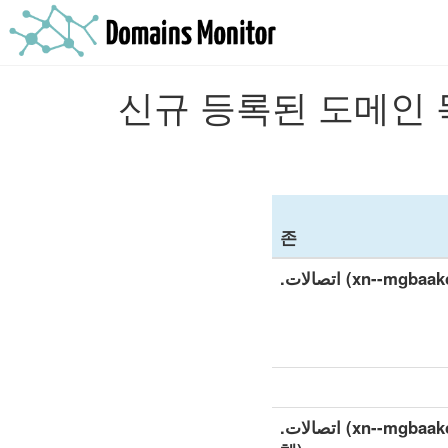
존
.اتصالات (xn--m
.اتصالات (xn--mgbaakc7dvf) 상세 데이터 세트 (전