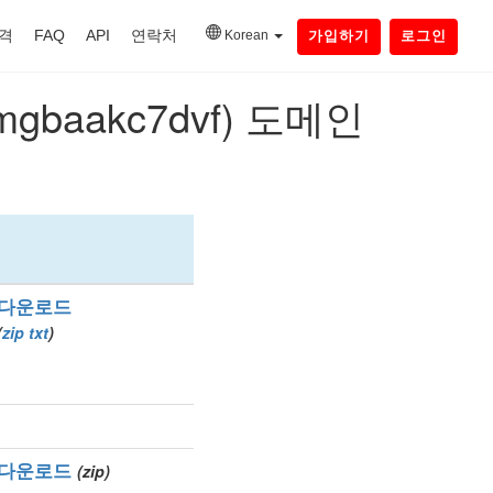
격
FAQ
API
연락처
Korean
가입하기
로그인
목록 다운로드 .اتصالات (xn--mgbaakc7dvf) 도메인
다운로드
(
zip
txt
)
다운로드
(zip)