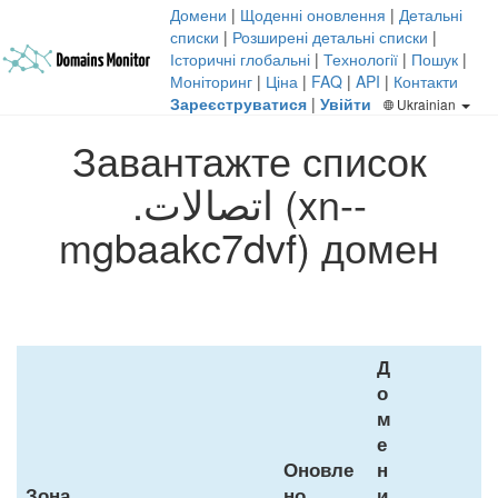
Домени
|
Щоденні оновлення
|
Детальні
списки
|
Розширені детальні списки
|
Історичні глобальні
|
Технології
|
Пошук
|
Моніторинг
|
Ціна
|
FAQ
|
API
|
Контакти
Зареєструватися
|
Увійти
Ukrainian
Завантажте список
.اتصالات (xn--
mgbaakc7dvf) домен
Д
о
м
е
Оновле
н
Зона
но
и