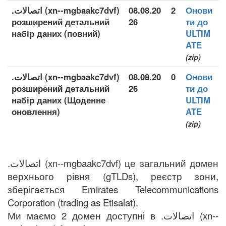
.اتصالات (xn--mgbaakc7dvf)
08.08.20
2
Онови
розширений детальний
26
ти до
набір даних (повний)
ULTIM
ATE
(zip)
.اتصالات (xn--mgbaakc7dvf)
08.08.20
0
Онови
розширений детальний
26
ти до
набір даних (Щоденне
ULTIM
оновлення)
ATE
(zip)
.اتصالات (xn--mgbaakc7dvf) це загальний домен
верхнього рівня (gTLDs), реєстр зони,
зберігається Emirates Telecommunications
Corporation (trading as Etisalat).
Ми маємо 2 домен доступні в .اتصالات (xn--