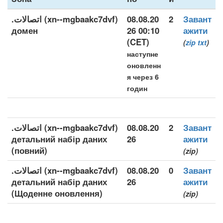
.اتصالات (xn--mgbaakc7dvf)
08.08.20
2
Завант
домен
26 00:10
ажити
(CET)
(
zip
txt
)
наступне
оновленн
я через 6
годин
.اتصالات (xn--mgbaakc7dvf)
08.08.20
2
Завант
детальний набір даних
26
ажити
(повний)
(zip)
.اتصالات (xn--mgbaakc7dvf)
08.08.20
0
Завант
детальний набір даних
26
ажити
(Щоденне оновлення)
(zip)