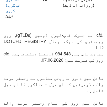
(روزانہ اپ ڈیٹ)
اپ گریڈ
کریں
(zip)
.cfd ہے جنرک ٹاپ-لیول ڈومین (gTLDs), زون
ریجسٹری کی دیکھ بھال DOTCFD REGISTRY
LTD.
ہمارے پاس ہیں 543 984 ڈومینز دستیاب ہیں .cfd
زون کی فہرست میں: 07.08.2026.
فائل میں دنوں تاریخی تقاضوں سے رجسٹر ہونے
والے ڈومینوں کا ای میل + مالکوں کا ای میل
شامل ہے
فائل میں زون کی تمام رجسٹر ہونے والے