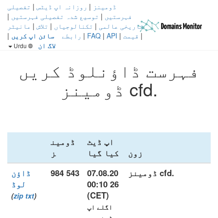
ڈومینز
|
روزانہ اپ ڈیٹس
|
تفصیلی
فہرستیں
|
توسیع شدہ تفصیلی فہرستیں
|
تاریخی عالمی
|
تکنالوجیاں
|
تلاش
|
مانیٹر
|
قیمت
|
API
|
FAQ
|
رابطے
سائن اپ کریں
|
لاگ ان
Urdu
فہرست ڈاؤنلوڈ کریں
.cfd ڈومینز
اپ ڈیٹ
ڈومین
زون
کیا گیا
ز
.cfd ڈومینز
07.08.20
543 984
ڈاؤن
26 00:10
لوڈ
(CET)
)
zip
txt
(
اگلے اپ