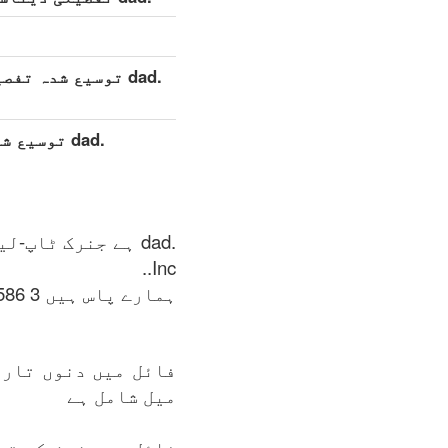
.dad توسیع شدہ تفصیلی ڈیٹاسیٹ (مکمل)
.dad توسی
Inc..
ہمارے پاس ہیں 3 586 ڈومینز دستیاب ہیں .dad زون کی فہرست میں: 08.08.2026.
فائل میں دنوں تاری
میل شامل ہے