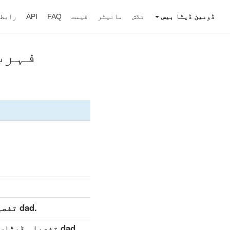
ڈومین ڈیٹا بیس
تلاش
مانیٹر
قیمت
FAQ
API
رابط
فہرست 
.dad تفصیلی ڈیٹاسیٹ (مکمل)
.dad تفصیلی ڈیٹاسیٹ (روزانہ اپ ڈیٹ)