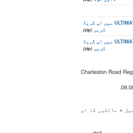
ULTIMATE میں اپ گریڈ
کریں
(zip)
ULTIMATE میں اپ گریڈ
کریں
(zip)
اپ-لیول ڈومین (gTLDs), زون ریجسٹری کی دیکھ بھال Charleston Road Registry
یل + مالکوں کا ای
فائل میں زون کی تمام رجسٹر ہونے والے ڈومینوں کی تمام کمپلیٹ لسٹ ہوتی ہے .dad زون