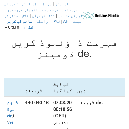
ڈومینز
|
روزانہ اپ ڈیٹس
|
تفصیلی
فہرستیں
|
توسیع شدہ تفصیلی فہرستیں
|
تاریخی عالمی
|
تکنالوجیاں
|
تلاش
|
مانیٹر
|
قیمت
|
API
|
FAQ
|
رابطے
سائن اپ کریں
|
لاگ ان
Urdu
فہرست ڈاؤنلوڈ کریں
.de ڈومینز
اپ ڈیٹ
زون
کیا گیا
ڈومینز
.de ڈومینز
07.08.20
16 040 440
ڈاؤن
26 00:10
لوڈ
(CET)
zip
(
اگلے اپ
txt
)