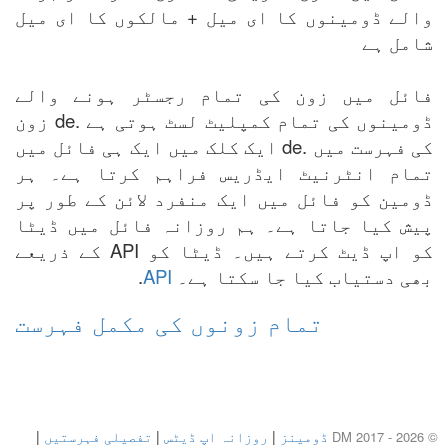
والے ڈومینوں کا ای میل + مالکوں کا ای میل
شامل ہے
فائل میں زون کی تمام رجسٹر ہونے والے
ڈومینوں کی تمام کمپلیٹ لسٹ ہوتی ہے .de زون
کی فہرست میں .de ایک کلک میں ایک ہی فائل میں
تمام انٹرنیٹ ایڈریس فراہم کرتا ہے۔ ہر
ڈومین کو فائل میں ایک منفرد لائن کے طور پر
پیش کیا جاتا ہے۔ ہم روزانہ فائل میں ڈیٹا
کو اپ ڈیٹ کرتے ہیں۔ ڈیٹا کو API کے ذریعے
بھی دستیاب کیا جا سکتا ہے۔
API
.
تمام زونوں کی مکمل فہرست
ڈومینز
|
روزانہ اپ ڈیٹس
|
تفصیلی فہرستیں
|
© DM 2017 - 2026