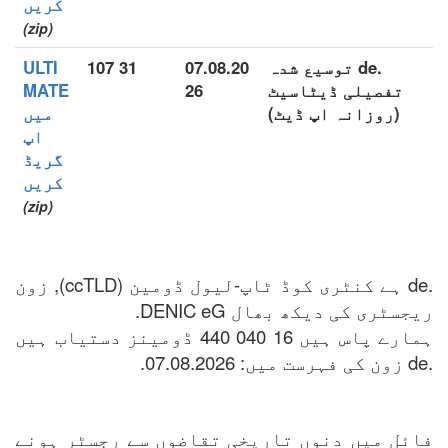
کریں
(zip)
.de توسیع شدہ
07.08.20
31 107
ULTI
تفصیلی ڈیٹاسیٹ
26
MATE
(روزانہ اپ ڈیٹ)
میں
اپ
گریڈ
کریں
(zip)
.de ہے کنٹری کوڈ ٹاپ-لیول ڈومین (ccTLD), زون
ریجسٹری کی دیکھ بھال DENIC eG.
ہمارے پاس ہیں 16 040 440 ڈومینز دستیاب ہیں
.de زون کی فہرست میں: 07.08.2026.
فائل میں دنوں تاریخی تقاضوں سے رجسٹر ہونے