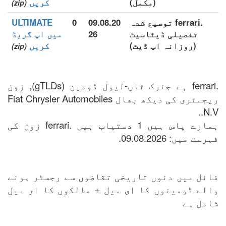
(مکمل)
کریں
(zip)
.ferrari توسیع شدہ
09.08.20
0
ULTIMATE
تفصیلی ڈیٹاسیٹ
26
میں اپ گریڈ
(روزانہ اپ ڈیٹ)
کریں
(zip)
.ferrari ہے جنرک ٹاپ-لیول ڈومین (gTLDs), زون
ریجسٹری کی دیکھ بھال Fiat Chrysler Automobiles
N.V..
ہمارے پاس ہیں 1 دستیاب ہیں .ferrari زون کی
فہرست میں: 09.08.2026.
فائل میں دنوں تاریخی تقاضوں سے رجسٹر ہونے
والے ڈومینوں کا ای میل + مالکوں کا ای میل
شامل ہے