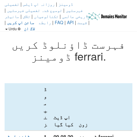
ڈومینز
|
روزانہ اپ ڈیٹس
|
تفصیلی
فہرستیں
|
توسیع شدہ تفصیلی فہرستیں
|
تاریخی عالمی
|
تکنالوجیاں
|
تلاش
|
مانیٹر
|
قیمت
|
API
|
FAQ
|
رابطے
سائن اپ کریں
|
لاگ ان
Urdu
فہرست ڈاؤنلوڈ کریں
.ferrari ڈومینز
ڈ
و
م
ی
اپ ڈیٹ
ن
زون
کیا گیا
ز
.ferrari ڈومینز
09.08.20
1
ڈاؤن لوڈ