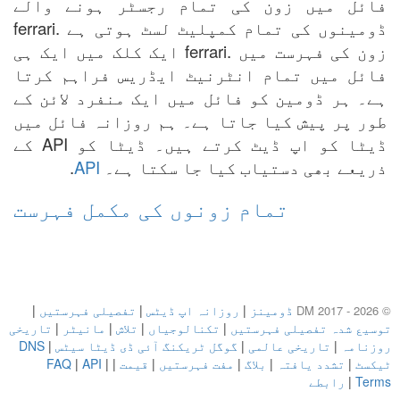
فائل میں زون کی تمام رجسٹر ہونے والے
ڈومینوں کی تمام کمپلیٹ لسٹ ہوتی ہے .ferrari
زون کی فہرست میں .ferrari ایک کلک میں ایک ہی
فائل میں تمام انٹرنیٹ ایڈریس فراہم کرتا
ہے۔ ہر ڈومین کو فائل میں ایک منفرد لائن کے
طور پر پیش کیا جاتا ہے۔ ہم روزانہ فائل میں
ڈیٹا کو اپ ڈیٹ کرتے ہیں۔ ڈیٹا کو API کے
ذریعے بھی دستیاب کیا جا سکتا ہے۔
API
.
تمام زونوں کی مکمل فہرست
ڈومینز
|
روزانہ اپ ڈیٹس
|
تفصیلی فہرستیں
|
© DM 2017 - 2026
توسیع شدہ تفصیلی فہرستیں
|
تکنالوجیاں
|
تلاش
|
مانیٹر
|
تاریخی
روزنامہ
|
تاریخی عالمی
|
گوگل ٹریکنگ آئی ڈی ڈیٹا سیٹس
|
DNS
ٹیکسٹ
|
تشدد یافتہ
|
بلاگ
|
مفت فہرستیں
|
قیمت
|
|
API
|
FAQ
Terms
|
رابطے