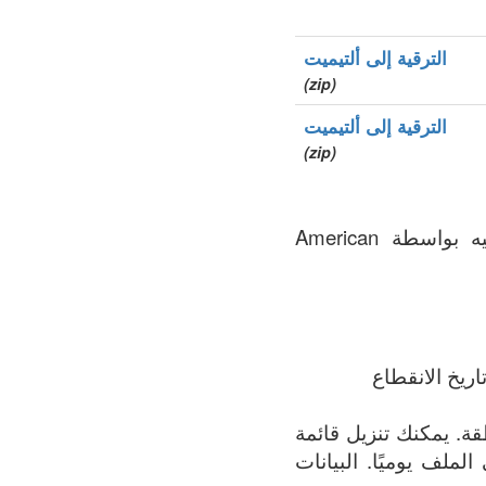
الترقية إلى ألتيميت
(zip)
الترقية إلى ألتيميت
(zip)
.aaa هو نطاق الأعلى العام (gTLDs), سجل المنطقة الذي يتم الحفاظ عليه بواسطة American
ريخ الانقطاع
مة الأكثر اكتمالاً لجميع النطاقات المسجلة في .aaa المنطقة. يمكنك تنزيل قائمة
 الملف يوميًا. البيانات