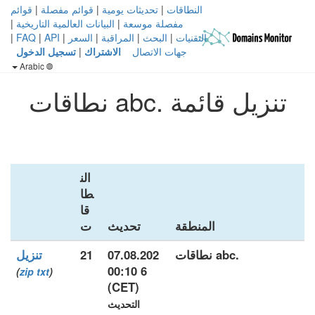
النطاقات
|
تحديثات يومية
|
قوائم مفصلة
|
قوائم
مفصلة موسعة
|
البيانات العالمية التاريخية
|
التقنيات
|
البحث
|
المراقبة
|
السعر
|
API
|
FAQ
|
جهات الاتصال
الاشتراك
|
تسجيل الدخول
Arabic
تنزيل قائمة .abc نطاقات
الن
طا
قا
المنطقة
تحديث
ت
.abc نطاقات
07.08.202
21
تنزيل
6 00:10
)
zip
txt
(
(CET)
التحديث