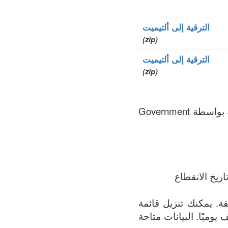
الترقية إلى ألتيميت
(zip)
الترقية إلى ألتيميت
(zip)
.ai هو نطاق الأعلى الخاص بالدولة (ccTLD), سجل المنطقة الذي يتم الحفاظ عليه بواسطة Government
ريخ الانقطاع
ة الأكثر اكتمالاً لجميع النطاقات المسجلة في .ai المنطقة. يمكنك تنزيل قائمة
 يوميًا. البيانات متاحة