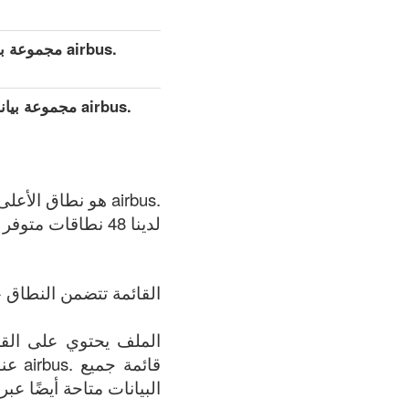
.airbus مجموعة بيانات مفصلة موسعة (كامل)
.airbus مجموعة
.airbus هو نطاق الأعلى العام (gTLDs), سجل المنطقة الذي يتم الحفاظ عليه بواسطة Airbus S.A.S..
لدينا 48 نطاقات متوفر في .airbus المنطقة في الوقت الحالي: 07.08.2026.
القائمة تتضمن النطاق +
قائم
البيانات متاحة أيضًا عبر