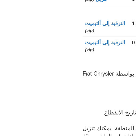
1
الترقية إلى ألتيميت
(zip)
0
الترقية إلى ألتيميت
(zip)
.alfaromeo هو نطاق الأعلى العام (gTLDs), سجل المنطقة الذي يتم الحفاظ عليه بواسطة Fiat Chrysler
ريخ الانقطاع
الملف يحتوي على القائمة الأكثر اكتمالاً لجميع النطاقات المسجلة في .alfaromeo المنطقة. يمكنك تنزيل
ث البيانات في الملف يوميًا.