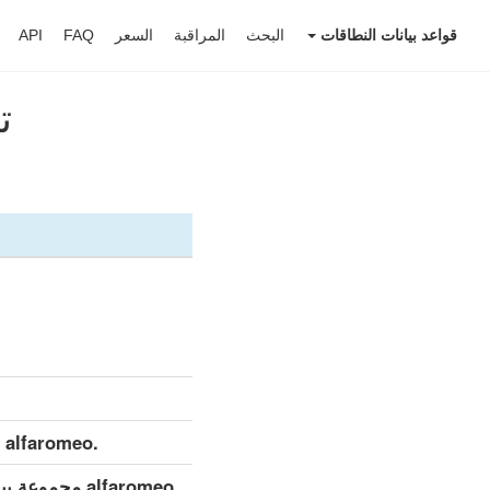
قواعد بيانات النطاقات
البحث
المراقبة
السعر
FAQ
API
تن
.alfaromeo مجموعة بيانات مفصلة (كامل)
.alfaromeo مجموعة بيانات مفصلة (التحديث اليومي)