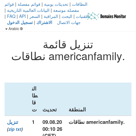
النطاقات
|
تحديثات يومية
|
قوائم مفصلة
|
قوائم
مفصلة موسعة
|
البيانات العالمية التاريخية
|
التقنيات
|
البحث
|
المراقبة
|
السعر
|
API
|
FAQ
|
جهات الاتصال
الاشتراك
|
تسجيل الدخول
Arabic
تنزيل قائمة
.americanfamily نطاقات
الن
طا
قا
المنطقة
تحديث
ت
.americanfamily نطاقات
09.08.20
1
تنزيل
26 00:10
)
zip
txt
(
(CET)