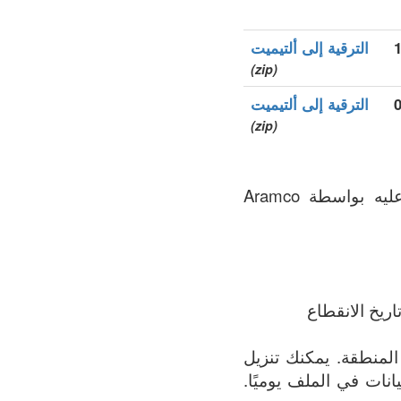
الترقية إلى ألتيميت
(zip)
الترقية إلى ألتيميت
(zip)
.aramco هو نطاق الأعلى العام (gTLDs), سجل المنطقة الذي يتم الحفاظ عليه بواسطة Aramco
ريخ الانقطاع
لف يحتوي على القائمة الأكثر اكتمالاً لجميع النطاقات المسجلة في .aramco المنطقة. يمكنك تنزيل
 البيانات في الملف يوميًا.