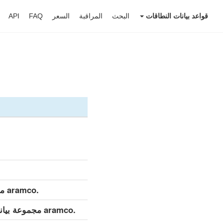
قواعد بيانات النطاقات
البحث
المراقبة
السعر
FAQ
API
.aramco مجموعة بيانات مفصلة (كامل)
.aramco مجموعة بيانات مفصلة (التحديث اليومي)