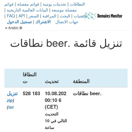
النطاقات
|
تحديثات يومية
|
قوائم مفصلة
|
قوائم
مفصلة موسعة
|
البيانات العالمية التاريخية
|
التقنيات
|
البحث
|
المراقبة
|
السعر
|
API
|
FAQ
|
جهات الاتصال
الاشتراك
|
تسجيل الدخول
Arabic
تنزيل قائمة .beer نطاقات
النطاقا
المنطقة
تحديث
ت
.beer نطاقات
10.08.202
183 528
تنزيل
6 00:10
zip
(
(CET)
)
txt
التحديث
التالي في 10
ساعة