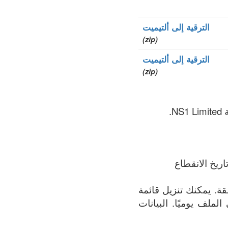
الترقية إلى ألتيميت
(zip)
الترقية إلى ألتيميت
(zip)
ريخ الانقطاع
مة الأكثر اكتمالاً لجميع النطاقات المسجلة في .box المنطقة. يمكنك تنزيل قائمة
 الملف يوميًا. البيانات