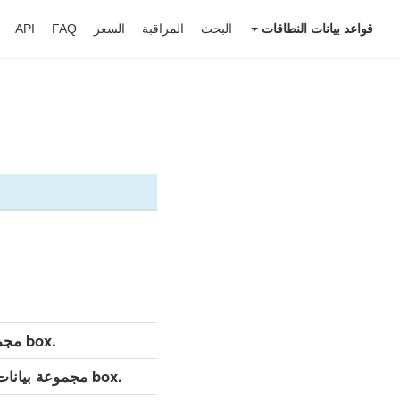
قواعد بيانات النطاقات
البحث
المراقبة
السعر
FAQ
API
.box مجموعة بيانات مفصلة (كامل)
.box مجموعة بيانات مفصلة (التحديث اليومي)