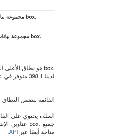
.box مجموعة بيانات مفصلة موسعة (كامل)
.box مجموعة بي
.box هو نطاق الأعلى العام (gTLDs), سجل المنطقة الذي يتم الحفاظ عليه بواسطة NS1 Limited.
لدينا 1 398 متوفر في .box المنطقة في الوقت الحالي: 06.08.2026.
القائمة تتضمن النطاق +
جميع .box عنا
متاحة أيضًا عبر
API
.