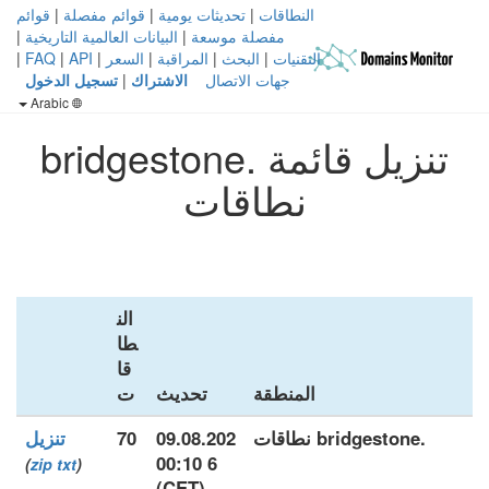
النطاقات
|
تحديثات يومية
|
قوائم مفصلة
|
قوائم
مفصلة موسعة
|
البيانات العالمية التاريخية
|
التقنيات
|
البحث
|
المراقبة
|
السعر
|
API
|
FAQ
|
جهات الاتصال
الاشتراك
|
تسجيل الدخول
Arabic
تنزيل قائمة .bridgestone
نطاقات
الن
طا
قا
المنطقة
تحديث
ت
.bridgestone نطاقات
09.08.202
70
تنزيل
6 00:10
)
zip
txt
(
(CET)