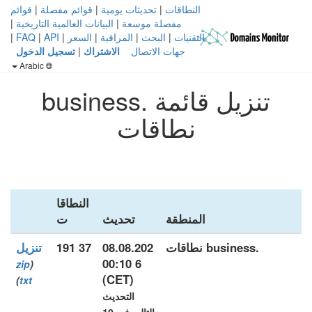
النطاقات
|
تحديثات يومية
|
قوائم مفصلة
|
قوائم
مفصلة موسعة
|
البيانات العالمية التاريخية
|
التقنيات
|
البحث
|
المراقبة
|
السعر
|
API
|
FAQ
|
جهات الاتصال
الاشتراك
|
تسجيل الدخول
Arabic
تنزيل قائمة .business
نطاقات
النطاقا
المنطقة
تحديث
ت
.business نطاقات
08.08.202
37 191
تنزيل
6 00:10
zip
(
(CET)
)
txt
التحديث