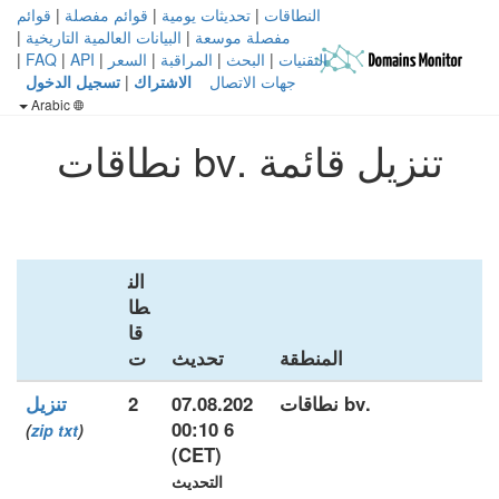
النطاقات
|
تحديثات يومية
|
قوائم مفصلة
|
قوائم
مفصلة موسعة
|
البيانات العالمية التاريخية
|
التقنيات
|
البحث
|
المراقبة
|
السعر
|
API
|
FAQ
|
جهات الاتصال
الاشتراك
|
تسجيل الدخول
Arabic
تنزيل قائمة .bv نطاقات
الن
طا
قا
المنطقة
تحديث
ت
.bv نطاقات
07.08.202
2
تنزيل
6 00:10
)
zip
txt
(
(CET)
التحديث