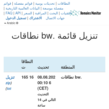
النطاقات
|
تحديثات يومية
|
قوائم مفصلة
|
قوائم
مفصلة موسعة
|
البيانات العالمية التاريخية
|
التقنيات
|
البحث
|
المراقبة
|
السعر
|
API
|
FAQ
|
جهات الاتصال
الاشتراك
|
تسجيل الدخول
Arabic
تنزيل قائمة .bw نطاقات
النطاقا
المنطقة
تحديث
ت
.bw نطاقات
08.08.202
16 165
تنزيل
6 00:10
zip
(
(CET)
)
txt
التحديث
التالي في 14
ساعة