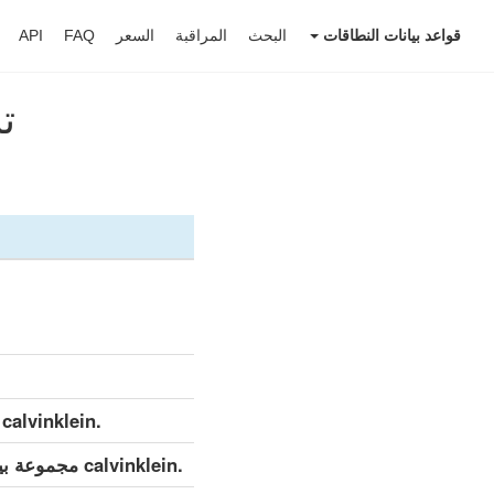
قواعد بيانات النطاقات
البحث
المراقبة
السعر
FAQ
API
تنز
.calvinklein مجموعة بيانات مفصلة (كامل)
.calvinklein مجموعة بيانات مفصلة (التحديث اليومي)