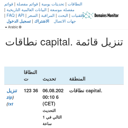
النطاقات
|
تحديثات يومية
|
قوائم مفصلة
|
قوائم
مفصلة موسعة
|
البيانات العالمية التاريخية
|
التقنيات
|
البحث
|
المراقبة
|
السعر
|
API
|
FAQ
|
جهات الاتصال
الاشتراك
|
تسجيل الدخول
Arabic
تنزيل قائمة .capital نطاقات
النطاقا
المنطقة
تحديث
ت
.capital نطاقات
06.08.202
36 123
تنزيل
6 00:10
zip
(
(CET)
)
txt
التحديث
التالي في 1
ساعة