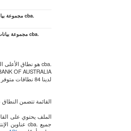
.cba مجموعة بيانات مفصلة موسعة (كامل)
.cba مجموعة بي
BANK OF AUSTRALIA.
لدينا 84 نطاقات متوفر في .cba المنطقة في الوقت الحالي: 08.08.2026.
القائمة تتضمن النطاق +
جميع .cba عنا