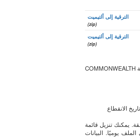
الترقية إلى ألتيميت
(zip)
الترقية إلى ألتيميت
(zip)
.cba هو نطاق الأعلى العام (gTLDs), سجل المنطقة الذي يتم الحفاظ عليه بواسطة COMMONWEALTH
ريخ الانقطاع
مة الأكثر اكتمالاً لجميع النطاقات المسجلة في .cba المنطقة. يمكنك تنزيل قائمة
 الملف يوميًا. البيانات