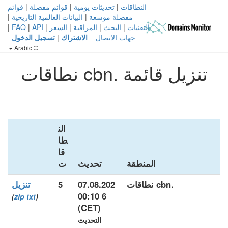
النطاقات
|
تحديثات يومية
|
قوائم مفصلة
|
قوائم
مفصلة موسعة
|
البيانات العالمية التاريخية
|
التقنيات
|
البحث
|
المراقبة
|
السعر
|
API
|
FAQ
|
جهات الاتصال
الاشتراك
|
تسجيل الدخول
Arabic
تنزيل قائمة .cbn نطاقات
الن
طا
قا
المنطقة
تحديث
ت
.cbn نطاقات
07.08.202
5
تنزيل
6 00:10
)
zip
txt
(
(CET)
التحديث