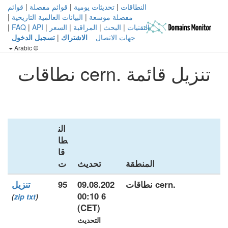
النطاقات
|
تحديثات يومية
|
قوائم مفصلة
|
قوائم
مفصلة موسعة
|
البيانات العالمية التاريخية
|
التقنيات
|
البحث
|
المراقبة
|
السعر
|
API
|
FAQ
|
جهات الاتصال
الاشتراك
|
تسجيل الدخول
Arabic
تنزيل قائمة .cern نطاقات
الن
طا
قا
المنطقة
تحديث
ت
.cern نطاقات
09.08.202
95
تنزيل
6 00:10
)
zip
txt
(
(CET)
التحديث