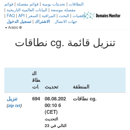
النطاقات
|
تحديثات يومية
|
قوائم مفصلة
|
قوائم
مفصلة موسعة
|
البيانات العالمية التاريخية
|
التقنيات
|
البحث
|
المراقبة
|
السعر
|
API
|
FAQ
|
جهات الاتصال
الاشتراك
|
تسجيل الدخول
Arabic
تنزيل قائمة .cg نطاقات
الن
طاق
المنطقة
تحديث
ات
.cg نطاقات
08.08.202
694
تنزيل
6 00:10
)
zip
txt
(
(CET)
التحديث
التالي في 23