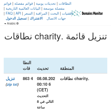
النطاقات
|
تحديثات يومية
|
قوائم مفصلة
|
قوائم
مفصلة موسعة
|
البيانات العالمية التاريخية
|
التقنيات
|
البحث
|
المراقبة
|
السعر
|
API
|
FAQ
|
جهات الاتصال
الاشتراك
|
تسجيل الدخول
Arabic
تنزيل قائمة .charity نطاقات
النطا
المنطقة
تحديث
قات
.charity نطاقات
08.08.202
4 863
تنزيل
6 00:10
)
zip
txt
(
(CET)
التحديث
التالي في 8
ساعة