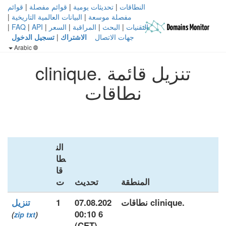
النطاقات
|
تحديثات يومية
|
قوائم مفصلة
|
قوائم
مفصلة موسعة
|
البيانات العالمية التاريخية
|
التقنيات
|
البحث
|
المراقبة
|
السعر
|
API
|
FAQ
|
جهات الاتصال
الاشتراك
|
تسجيل الدخول
Arabic
تنزيل قائمة .clinique
نطاقات
الن
طا
قا
المنطقة
تحديث
ت
.clinique نطاقات
07.08.202
1
تنزيل
6 00:10
)
zip
txt
(
(CET)