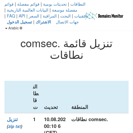
النطاقات
|
تحديثات يومية
|
قوائم مفصلة
|
قوائم
مفصلة موسعة
|
البيانات العالمية التاريخية
|
التقنيات
|
البحث
|
المراقبة
|
السعر
|
API
|
FAQ
|
جهات الاتصال
الاشتراك
|
تسجيل الدخول
Arabic
تنزيل قائمة .comsec
نطاقات
الن
طا
قا
المنطقة
تحديث
ت
.comsec نطاقات
10.08.202
1
تنزيل
6 00:10
)
zip
txt
(
(CET)