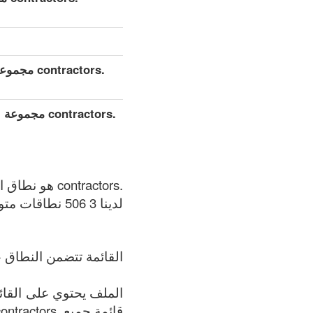
.contractors مجموعة بيانات مفصلة موسعة (كامل)
.contractors
.contractors هو نطاق الأعلى العام (gTLDs), سجل المنطقة الذي يتم الحفاظ عليه بواسطة Binky Moon.
لدينا 3 506 نطاقات متوفر في .contractors المنطقة في الوقت الحالي: 07.08.2026.
القائمة تتضمن النطاق +