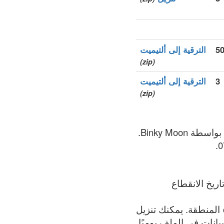
الترقية إلى ألتيميت
(zip)
3
الترقية إلى ألتيميت
(zip)
ريخ الانقطاع
الملف يحتوي على القائمة الأكثر اكتمالاً لجميع النطاقات المسجلة في .contractors المنطقة. يمكنك تنزيل
يث البيانات في الملف يوميًا.