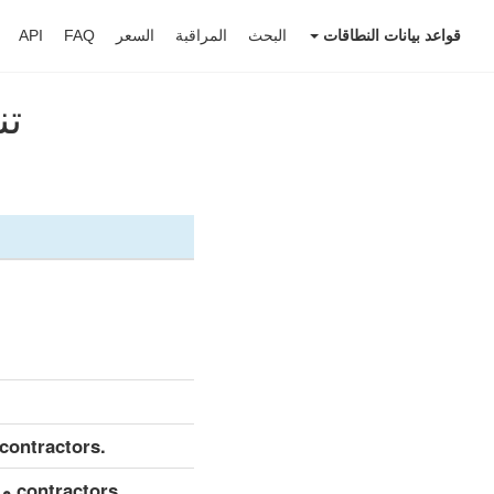
قواعد بيانات النطاقات
البحث
المراقبة
السعر
FAQ
API
تنزي
.contractors مجموعة بيانات مفصلة (كامل)
.rs