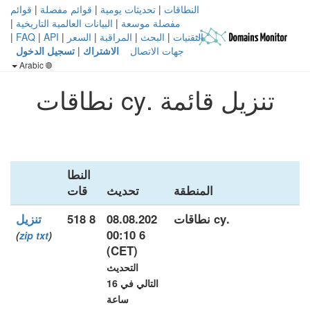
النطاقات
|
تحديثات يومية
|
قوائم مفصلة
|
قوائم
مفصلة موسعة
|
البيانات العالمية التاريخية
|
التقنيات
|
البحث
|
المراقبة
|
السعر
|
API
|
FAQ
|
جهات الاتصال
الاشتراك
|
تسجيل الدخول
Arabic
تنزيل قائمة .cy نطاقات
النطا
المنطقة
تحديث
قات
.cy نطاقات
08.08.202
8 518
تنزيل
6 00:10
)
zip
txt
(
(CET)
التحديث
التالي في 16
ساعة