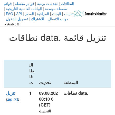
النطاقات
|
تحديثات يومية
|
قوائم مفصلة
|
قوائم
مفصلة موسعة
|
البيانات العالمية التاريخية
|
التقنيات
|
البحث
|
المراقبة
|
السعر
|
API
|
FAQ
|
جهات الاتصال
الاشتراك
|
تسجيل الدخول
Arabic
تنزيل قائمة .data نطاقات
الن
طا
قا
المنطقة
تحديث
ت
.data نطاقات
09.08.202
1
تنزيل
6 00:10
)
zip
txt
(
(CET)
التحديث