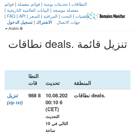
النطاقات
|
تحديثات يومية
|
قوائم مفصلة
|
قوائم
مفصلة موسعة
|
البيانات العالمية التاريخية
|
التقنيات
|
البحث
|
المراقبة
|
السعر
|
API
|
FAQ
|
جهات الاتصال
الاشتراك
|
تسجيل الدخول
Arabic
تنزيل قائمة .deals نطاقات
النطا
المنطقة
تحديث
قات
.deals نطاقات
10.08.202
8 988
تنزيل
6 00:10
)
zip
txt
(
(CET)
التحديث
التالي في 10
ساعة