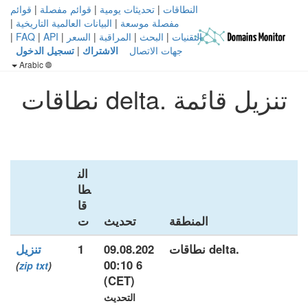
النطاقات
|
تحديثات يومية
|
قوائم مفصلة
|
قوائم
مفصلة موسعة
|
البيانات العالمية التاريخية
|
التقنيات
|
البحث
|
المراقبة
|
السعر
|
API
|
FAQ
|
جهات الاتصال
الاشتراك
|
تسجيل الدخول
Arabic
تنزيل قائمة .delta نطاقات
الن
طا
قا
المنطقة
تحديث
ت
.delta نطاقات
09.08.202
1
تنزيل
6 00:10
)
zip
txt
(
(CET)
التحديث