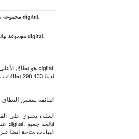
.digital مجموعة بيانات مفصلة موسعة (كامل)
.digital مجموع
.digital هو نطاق الأعلى العام (gTLDs), سجل المنطقة الذي يتم الحفاظ عليه بواسطة Binky Moon.
لدينا 433 298 نطاقات متوفر في .digital المنطقة في الوقت الحالي: 07.08.2026.
القائمة تتضمن النطاق +
قائمة
البيانات متاحة أيضًا عبر