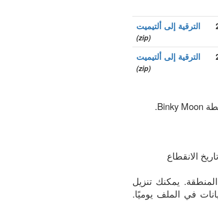
الترقية إلى ألتيميت
(zip)
الترقية إلى ألتيميت
(zip)
ريخ الانقطاع
ف يحتوي على القائمة الأكثر اكتمالاً لجميع النطاقات المسجلة في .digital المنطقة. يمكنك تنزيل
البيانات في الملف يوميًا.